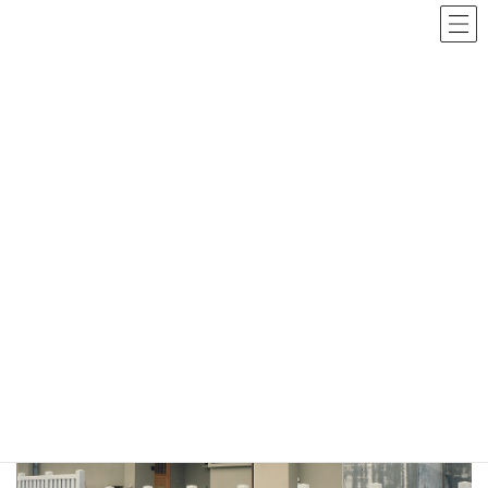
コ
ナ
ン
ビ
テ
ゲ
ン
ー
ツ
シ
へ
ョ
ス
ン
キ
に
ッ
移
プ
動
File-601 八坂神社宮司職舎